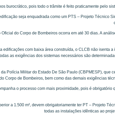
burocrático, pois todo o trâmite é feito praticamente pelo si
dificação seja enquadrada como um PTS – Projeto Técnico Simp
o Oficial do Corpo de Bombeiros ocorra em até 30 dias. A análi
ra edificações com baixa área construída, o CLCB não isenta a 
Todas as exigências dos sistemas necessários são determinada
da Polícia Militar do Estado De São Paulo (CBPMESP), que ce
a do Corpo de Bombeiros, bem como das demais exigências té
nha o processo com mais proximidade, pois é obrigatório que 
erior a 1.500 m², devem obrigatoriamente ter PT – Projeto Téc
todas as instalações idênticas ao proj