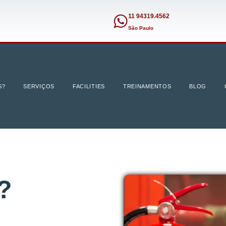
11 94319.4562
São Paulo
S?
SERVIÇOS
FACILITIES
TREINAMENTOS
BLOG
?