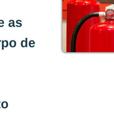
e as
rpo de
to