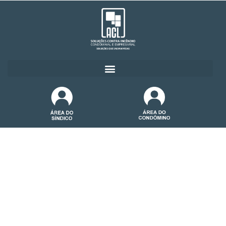
Treinamentos
Proteção
funcionários,
de
clientes
e patrimônio.
A razão mais óbvia para adotar ao treinamento de