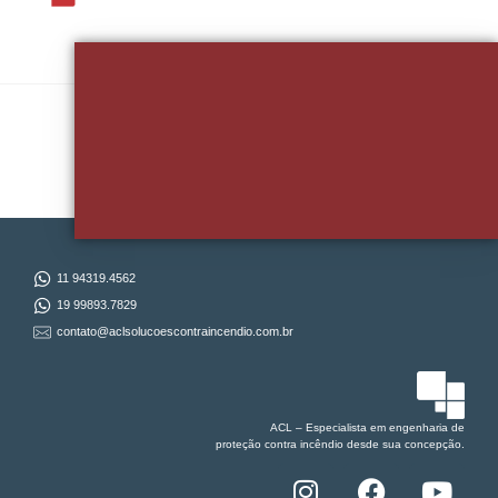
Quer Falar Sobre Seu Projeto?
11 94319.4562
19 99893.7829
contato@aclsolucoescontraincendio.com.br
ACL – Especialista em
engenharia de
proteção
contra incêndio desde sua concepção.