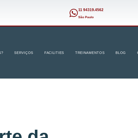
11 94319.4562
São Paulo
S?
SERVIÇOS
FACILITIES
TREINAMENTOS
BLOG
rte da