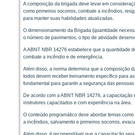
A composição da brigada deve levar em consideraçã
como primeiros socorros, combate a incêndios, res
para manter suas habilidades atualizadas.
O dimensionamento da Brigada (quantidade necessári
o número de pavimentos, o tipo de atividade desenvo
A ABNT NBR 14276 estabelece que a quantidade de b
combate a incêndio e de emergência.
Além disso, a norma determina que a composição da
todos devem receber treinamento específico para a
fundamental para garantir a segurança das pessoas
De acordo com a ABNT NBR 14276, a capacitação da B
instrutores capacitados e com experiência na área.
O conteúdo programático deve abordar temas como p
a incêndios, salvamento e primeiros socorros, eva
Além disso, é recomendável que a capacitação seja 