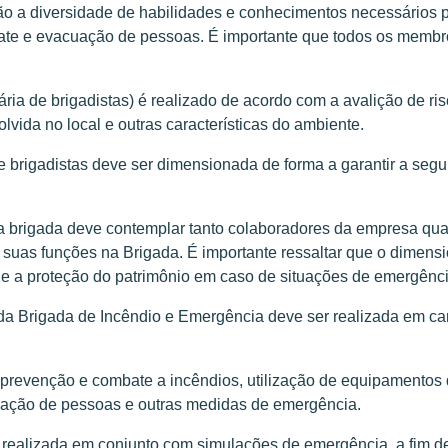
o a diversidade de habilidades e conhecimentos necessários p
gate e evacuação de pessoas. É importante que todos os membr
a de brigadistas) é realizado de acordo com a avalição de risc
lvida no local e outras características do ambiente.
rigadistas deve ser dimensionada de forma a garantir a segu
 brigada deve contemplar tanto colaboradores da empresa quant
s suas funções na Brigada. É importante ressaltar que o dime
 e a proteção do patrimônio em caso de situações de emergênci
rigada de Incêndio e Emergência deve ser realizada em caráte
revenção e combate a incêndios, utilização de equipamentos 
cuação de pessoas e outras medidas de emergência.
realizada em conjunto com simulações de emergência, a fim de