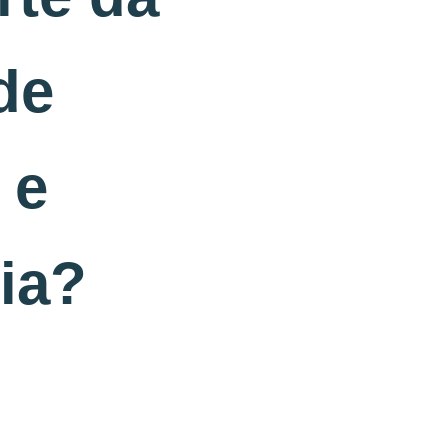
de
 e
ia?