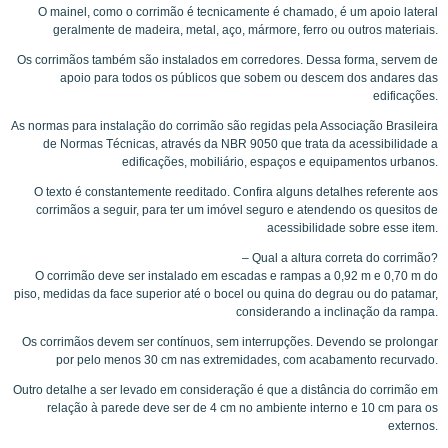
O mainel, como o corrimão é tecnicamente é chamado, é um apoio lateral
geralmente de madeira, metal, aço, mármore, ferro ou outros materiais.
Os corrimãos também são instalados em corredores. Dessa forma, servem de
apoio para todos os públicos que sobem ou descem dos andares das
edificações.
As normas para instalação do corrimão são regidas pela Associação Brasileira
de Normas Técnicas, através da NBR 9050 que trata da acessibilidade a
edificações, mobiliário, espaços e equipamentos urbanos.
O texto é constantemente reeditado. Confira alguns detalhes referente aos
corrimãos a seguir, para ter um imóvel seguro e atendendo os quesitos de
acessibilidade sobre esse item.
– Qual a altura correta do corrimão?
O corrimão deve ser instalado em escadas e rampas a 0,92 m e 0,70 m do
piso, medidas da face superior até o bocel ou quina do degrau ou do patamar,
considerando a inclinação da rampa.
Os corrimãos devem ser contínuos, sem interrupções. Devendo se prolongar
por pelo menos 30 cm nas extremidades, com acabamento recurvado.
Outro detalhe a ser levado em consideração é que a distância do corrimão em
relação à parede deve ser de 4 cm no ambiente interno e 10 cm para os
externos.