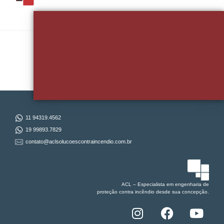
Quer Falar Sobre Seu Projeto?
11 94319.4562
19 99893.7829
contato@aclsolucoescontraincendio.com.br
ACL – Especialista em
engenharia de
proteção
contra incêndio desde sua concepção.