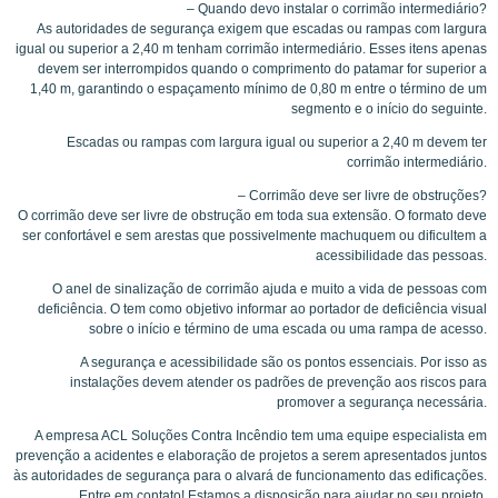
– Quando devo instalar o corrimão intermediário?
As autoridades de segurança exigem que escadas ou rampas com largura
igual ou superior a 2,40 m tenham corrimão intermediário. Esses itens apenas
devem ser interrompidos quando o comprimento do patamar for superior a
1,40 m, garantindo o espaçamento mínimo de 0,80 m entre o término de um
segmento e o início do seguinte.
Escadas ou rampas com largura igual ou superior a 2,40 m devem ter
corrimão intermediário.
– Corrimão deve ser livre de obstruções?
O corrimão deve ser livre de obstrução em toda sua extensão. O formato deve
ser confortável e sem arestas que possivelmente machuquem ou dificultem a
acessibilidade das pessoas.
O anel de sinalização de corrimão ajuda e muito a vida de pessoas com
deficiência. O tem como objetivo informar ao portador de deficiência visual
sobre o início e término de uma escada ou uma rampa de acesso.
A segurança e acessibilidade são os pontos essenciais. Por isso as
instalações devem atender os padrões de prevenção aos riscos para
promover a segurança necessária.
A empresa ACL Soluções Contra Incêndio tem uma equipe especialista em
prevenção a acidentes e elaboração de projetos a serem apresentados juntos
às autoridades de segurança para o alvará de funcionamento das edificações.
Entre em contato! Estamos a disposição para ajudar no seu projeto.