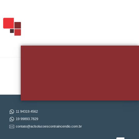
Quer Falar Sobre Seu Projeto?
11 94319.4562
19 99893.7829
contato@aclsolucoescontraincendio.com.br