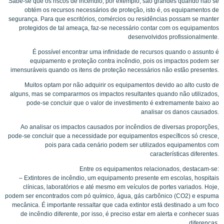
Sabe-se que os riscos de incêndio, por exemplo, são grandes quando não se
obtém os recursos necessários de proteção, isto é, os equipamentos de
segurança. Para que escritórios, comércios ou residências possam se manter
protegidos de tal ameaça, faz-se necessário contar com os equipamentos
desenvolvidos profissionalmente.
É possível encontrar uma infinidade de recursos quando o assunto é
equipamento e proteção contra incêndio, pois os impactos podem ser
imensuráveis quando os itens de proteção necessários não estão presentes.
Muitos optam por não adquirir os equipamentos devido ao alto custo de
alguns, mas se compararmos os impactos resultantes quando não utilizados,
pode-se concluir que o valor de investimento é extremamente baixo ao
analisar os danos causados.
Ao analisar os impactos causados por incêndios de diversas proporções,
pode-se concluir que a necessidade por equipamentos específicos só cresce,
pois para cada cenário podem ser utilizados equipamentos com
características diferentes.
Entre os equipamentos relacionados, destacam-se:
– Extintores de incêndio, um equipamento presente em escolas, hospitais
clínicas, laboratórios e até mesmo em veículos de portes variados. Hoje,
podem ser encontrados com pó químico, água, gás carbônico (CO2) e espuma
mecânica. É importante ressaltar que cada extintor está destinado a um foco
de incêndio diferente, por isso, é preciso estar em alerta e conhecer suas
diferenças.