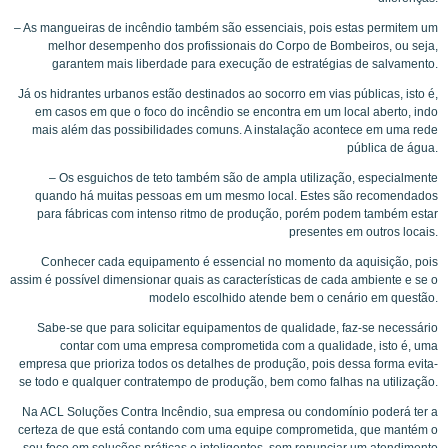
– As mangueiras de incêndio também são essenciais, pois estas permitem um
melhor desempenho dos profissionais do Corpo de Bombeiros, ou seja,
garantem mais liberdade para execução de estratégias de salvamento.
Já os hidrantes urbanos estão destinados ao socorro em vias públicas, isto é,
em casos em que o foco do incêndio se encontra em um local aberto, indo
mais além das possibilidades comuns. A instalação acontece em uma rede
pública de água.
– Os esguichos de teto também são de ampla utilização, especialmente
quando há muitas pessoas em um mesmo local. Estes são recomendados
para fábricas com intenso ritmo de produção, porém podem também estar
presentes em outros locais.
Conhecer cada equipamento é essencial no momento da aquisição, pois
assim é possível dimensionar quais as características de cada ambiente e se o
modelo escolhido atende bem o cenário em questão.
Sabe-se que para solicitar equipamentos de qualidade, faz-se necessário
contar com uma empresa comprometida com a qualidade, isto é, uma
empresa que prioriza todos os detalhes de produção, pois dessa forma evita-
se todo e qualquer contratempo de produção, bem como falhas na utilização.
Na ACL Soluções Contra Incêndio, sua empresa ou condomínio poderá ter a
certeza de que está contando com uma equipe comprometida, que mantém o
seu foco em soluções práticas e inteligentes, sem renunciar um atendimento