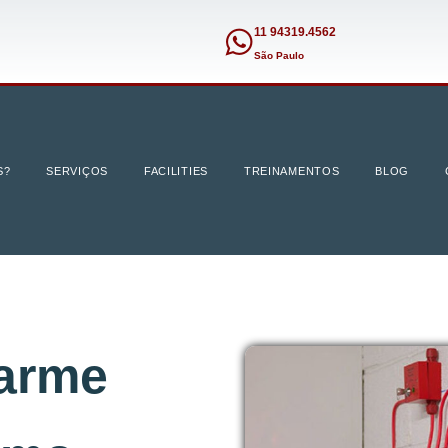
11 94319.4562
São Paulo
S?
SERVIÇOS
FACILITIES
TREINAMENTOS
BLOG
larme