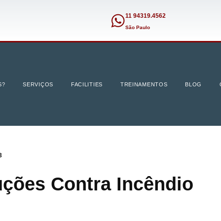
11 94319.4562
São Paulo
S?
SERVIÇOS
FACILITIES
TREINAMENTOS
BLOG
3
uções Contra Incêndio