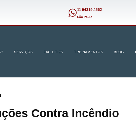
11 94319.4562
São Paulo
S?
SERVIÇOS
FACILITIES
TREINAMENTOS
BLOG
4
uções Contra Incêndio