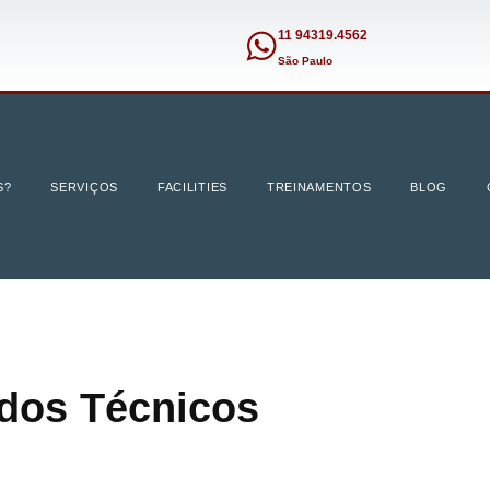
11 94319.4562
São Paulo
S?
SERVIÇOS
FACILITIES
TREINAMENTOS
BLOG
udos Técnicos