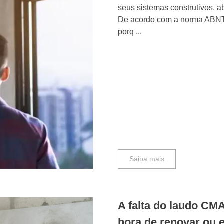
seus sistemas construtivos, 
De acordo com a norma ABNT 
porq ...
Saiba mais
A falta do laudo CM
hora de renovar ou 