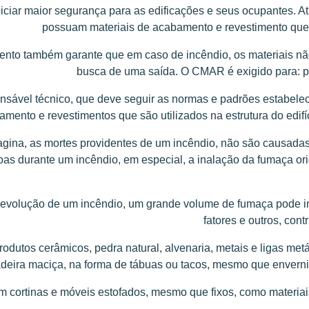
iar maior segurança para as edificações e seus ocupantes. Atr
possuam materiais de acabamento e revestimento que 
mento também garante que em caso de incêndio, os materiais n
busca de uma saída. O CMAR é exigido para: piso
ável técnico, que deve seguir as normas e padrões estabeleci
amento e revestimentos que são utilizados na estrutura do edifí
agina, as mortes providentes de um incêndio, não são causada
oas durante um incêndio, em especial, a inalação da fumaça o
 evolução de um incêndio, um grande volume de fumaça pode im
fatores e outros, con
rodutos cerâmicos, pedra natural, alvenaria, metais e ligas metá
eira maciça, na forma de tábuas ou tacos, mesmo que enverni
cortinas e móveis estofados, mesmo que fixos, como materiai