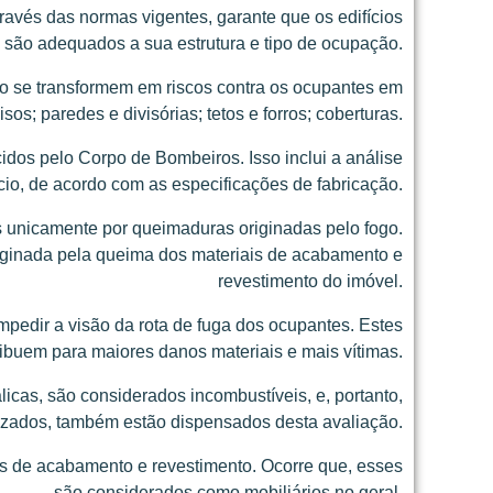
avés das normas vigentes, garante que os edifícios
são adequados a sua estrutura e tipo de ocupação.
ão se transformem em riscos contra os ocupantes em
s; paredes e divisórias; tetos e forros; coberturas.
dos pelo Corpo de Bombeiros. Isso inclui a análise
cio, de acordo com as especificações de fabricação.
s unicamente por queimaduras originadas pelo fogo.
riginada pela queima dos materiais de acabamento e
revestimento do imóvel.
pedir a visão da rota de fuga dos ocupantes. Estes
tribuem para maiores danos materiais e mais vítimas.
licas, são considerados incombustíveis, e, portanto,
zados, também estão dispensados desta avaliação.
s de acabamento e revestimento. Ocorre que, esses
são considerados como mobiliários no geral.