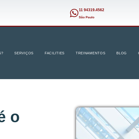
11 94319.4562
São Paulo
S?
SERVIÇOS
FACILITIES
TREINAMENTOS
BLOG
é o